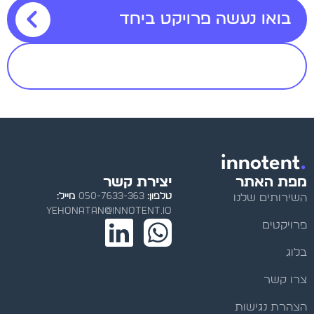
בואו נעשה פרויקט ביחד
תיק עבודות
innotent
.
מפת האתר
יצירת קשר
טלפון:
050-7633-363
מייל:
השירותים שלנו
y
ehonatan@innotent.io
פרויקטים
בלוג
צרו קשר
הצהרת נגישות